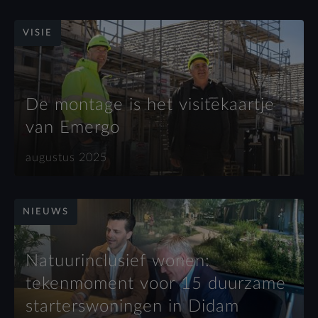
VISIE
De montage is het visitekaartje
van Emergo
augustus 2025
NIEUWS
Natuurinclusief wonen:
tekenmoment voor 15 duurzame
starterswoningen in Didam