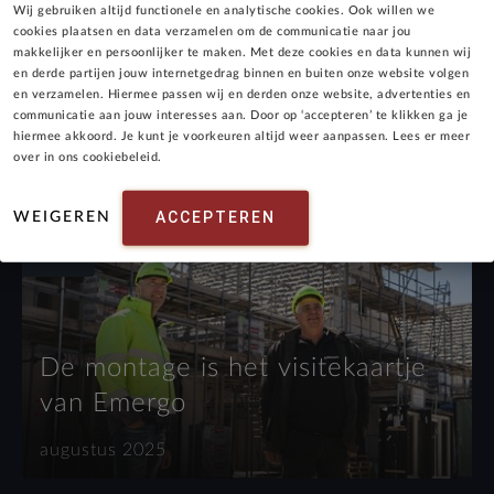
Wij gebruiken altijd functionele en analytische cookies. Ook willen we
cookies plaatsen en data verzamelen om de communicatie naar jou
Houten modulaire
makkelijker en persoonlijker te maken. Met deze cookies en data kunnen wij
en derde partijen jouw internetgedrag binnen en buiten onze website volgen
appartementen: Alles over de
en verzamelen. Hiermee passen wij en derden onze website, advertenties en
communicatie aan jouw interesses aan. Door op ‘accepteren’ te klikken ga je
ontwikkeling van de eerste
hiermee akkoord. Je kunt je voorkeuren altijd weer aanpassen. Lees er meer
prototypes van de Premodu
over in ons cookiebeleid.
oktober 2025
appartementen
ACCEPTEREN
WEIGEREN
VISIE
De montage is het visitekaartje
van Emergo
augustus 2025