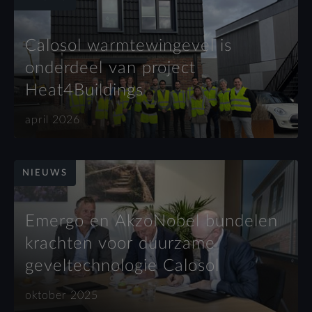
Calosol warmtewingevel is
onderdeel van project
Heat4Buildings
april 2026
NIEUWS
Emergo en AkzoNobel bundelen
krachten voor duurzame
geveltechnologie Calosol
oktober 2025