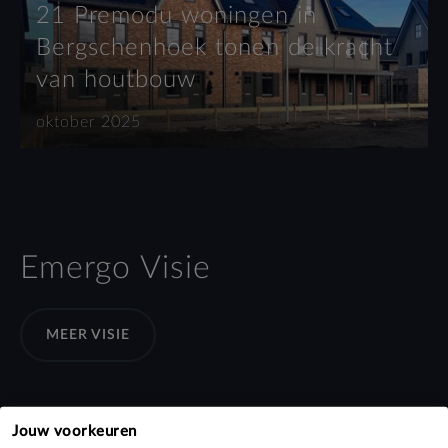
21 Premodu woningen in
Bergschenhoek tonen de kracht
van houtbouw
oktober 2025
Emergo Visie
MEER VISIE
VISIE
Jouw voorkeuren