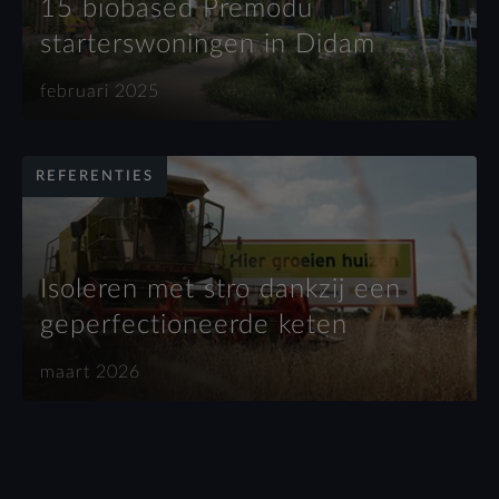
15 biobased Premodu
starterswoningen in Didam
februari 2025
REFERENTIES
Isoleren met stro dankzij een
geperfectioneerde keten
maart 2026