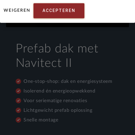
ACCEPTEREN
WEIGEREN
Prefab dak met
Navitect II
One-stop-shop: dak en energiesysteem
Isolerend én energieopwekkend
Voor seriematige renovaties
Lichtgewicht prefab oplossing
Snelle montage