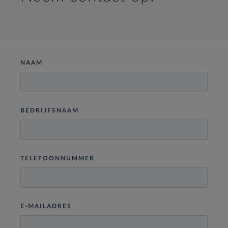
NAAM
SOLAX POCKET WIFI 2.0 USB X1/X3
SOLAX POCKET LAN 2.0
BEDRIJFSNAAM
TELEFOONNUMMER
E-MAILADRES