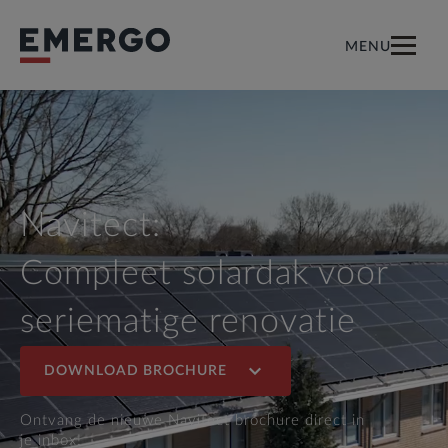
MENU
Navitect:
Compleet solardak voor
seriematige renovatie
DOWNLOAD BROCHURE
Ontvang de nieuwe Navitect brochure direct in
je inbox!