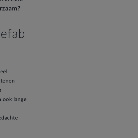
urzaam?
refab
eel
stenen
e
n ook lange
edachte