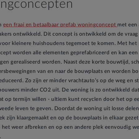
ingconcepten
n
een fraai en betaalbaar prefab woningconcept
met een 
kers ontwikkeld. Dit concept is ontwikkeld om de vraag
oor kleinere huishoudens tegemoet te komen. Met het
ept worden alle elementen geprefabriceerd en kan een
agen gerealiseerd worden. Naast deze korte bouwtijd, sch
ersbewegingen van en naar de bouwplaats en worden bo
educeerd. Zo zijn er minder vrachtauto’s op de weg en s
 bouwers minder CO2 uit. De woning is zo ontwikkeld dat 
at op termijn willen - ultiem kunt recyclen door het op 
weede leven te geven. Doordat de woning uit losse delen
riek zijn klaargemaakt en op de bouwplaats in elkaar geze
het weer afbreken en op een andere plek eenvoudig w
.