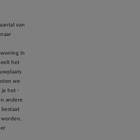
aantal van
 naar
 woning in
eelt het
uwplaats
toten we
je het -
een andere
 bestaat
t worden,
eer