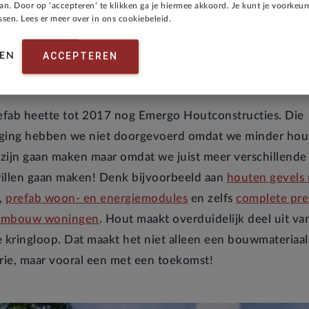
aan. Door op ‘accepteren’ te klikken ga je hiermee akkoord. Je kunt je voorkeure
sen. Lees er meer over in ons cookiebeleid.
Emergo Houtconstructie
ACCEPTEREN
EN
 Emergo Prefab
fab heette tot 2017 nog Emergo Houtconstructies. Die
iging hebben we niet doorgevoerd omdat we minder hou
zijn gaan maken maar omdat we juist meer verschillend
illen gaan maken! Denk bijvoorbeeld aan
houten gevels
,
prefab woon- en energiemodules
en zelfs
complete pre
embouw woningen
. Hout maakt overduidelijk deel uit va
e kringloop. Dat maakt het niet alleen een bouwmateriaa
orie, maar vooral een met een toekomst!