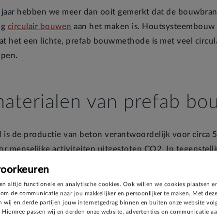
e jaar hebben we meer dan ooit gemerkt dat de bouwbra
ng
circulair bouwen
aan het maken is. Houtsysteembouw i
at het een lichte, prefab bouwmethode is met veel circul
ppen.
aterialen van prefab b
 is de productie van beton verantwoordelijk voor circa 
or menselijke activiteiten uitgestoten CO2. In tegenstelli
ut een natuurproduct dat tijdens de groei juist CO2 uit 
voorkeuren
 goed beheer van de bossen kan hout ook eindeloos wo
en altijd functionele en analytische cookies. Ook willen we cookies plaatsen e
erd.
om de communicatie naar jou makkelijker en persoonlijker te maken. Met deze
 wij en derde partijen jouw internetgedrag binnen en buiten onze website vol
 Hiermee passen wij en derden onze website, advertenties en communicatie a