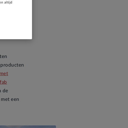
n altijd
s
ten
e producten
 met
fab
n de
l met een