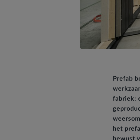
Prefab b
werkzaam
fabriek:
geproduc
weersoms
het pref
bewust w