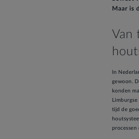
Maar is 
Van 
hou
In Nederla
gewoon. Di
konden mak
Limburgse 
tijd de go
houtsystee
processen 