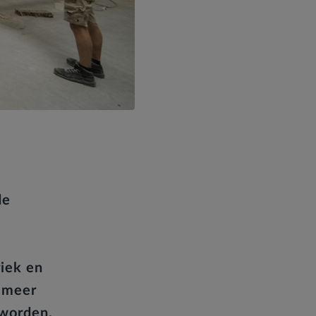
de
iek en
s meer
worden.