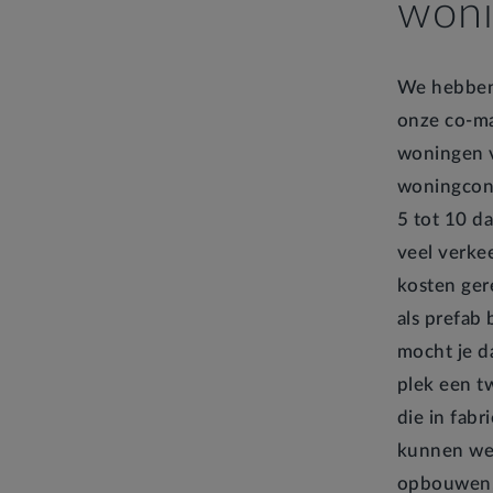
won
We hebbe
onze co-ma
woningen v
woningconc
5 tot 10 d
veel verke
kosten ger
als prefab
mocht je d
plek een t
die in fab
kunnen we 
opbouwen