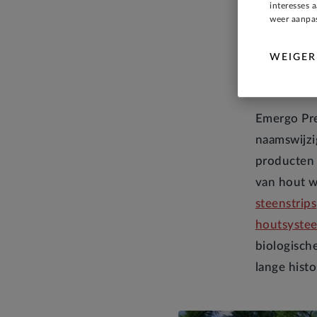
interesses 
weer aanpas
Van 
WEIGER
naar
Emergo Pre
naamswijz
producten 
van hout w
steenstrips
houtsyste
biologisch
lange hist