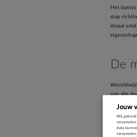
Het laatst
stap richti
ideaal omd
eigenscha
De m
Wereldwijd
van alle do
beton is ho
Jouw 
haalt. Met
Wij gebruik
geproduce
verzamelen 
data kunnen
verzamelen.