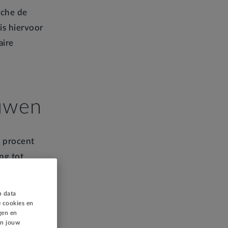
nche de
s hiervoor
aire
ouwen
5 procent
ng tot
de lucht
rden
n data
 cookies en
gen en
an jouw