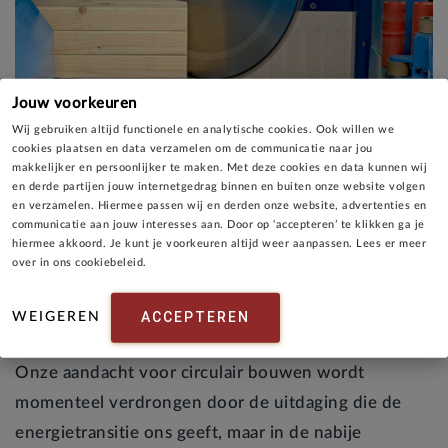
BIM tekenaar
Jouw voorkeuren
Wij gebruiken altijd functionele en analytische cookies. Ook willen we
cookies plaatsen en data verzamelen om de communicatie naar jou
makkelijker en persoonlijker te maken. Met deze cookies en data kunnen wij
en derde partijen jouw internetgedrag binnen en buiten onze website volgen
en verzamelen. Hiermee passen wij en derden onze website, advertenties en
communicatie aan jouw interesses aan. Door op ‘accepteren’ te klikken ga je
hiermee akkoord. Je kunt je voorkeuren altijd weer aanpassen. Lees er meer
over in ons cookiebeleid.
Zonder ICT geen C2C
ACCEPTEREN
WEIGEREN
Onze aandacht voor circulair bouwen wordt
momenteel verdrongen door de uitdaging die de
energietransitie ons geeft, maar in de nabije