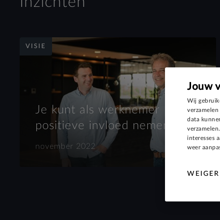
Inzichten
VISIE
Jouw 
Wij gebruik
Je kunt als werknemer
verzamelen 
data kunnen
positieve invloed nemen!
verzamelen.
interesses 
november 2022
weer aanpas
WEIGER