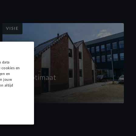
VISIE
n data
 cookies en
gen en
De Optimaat
an jouw
n altijd
juli 2018