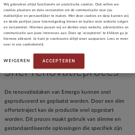
Wij gebruiken altijd functionele en analytische cookies. Ook willen we
cookies plaatsen en data verzamelen om de communicatie naar jou
Renovatieproject in Gemert: 44 woningen voorzien
makkelijker en persoonlijker te maken. Met deze cookies en data kunnen wij
van een biobased renovatiedak met ingeblazen stro
en derde partijen jouw internetgedrag binnen en buiten onze website volgen
als isolatiemateriaal
en verzamelen. Hiermee passen wij en derden onze website, advertenties en
communicatie aan jouw interesses aan. Door op ‘accepteren’ te klikken ga je
hiermee akkoord. Je kunt je voorkeuren altijd weer aanpassen. Lees er meer
over in ons cookiebeleid.
ACCEPTEREN
WEIGEREN
Snel renovatieproces
De renovatiedaken van Emergo kunnen snel
geproduceerd en geplaatst worden. Door een slim
offertetraject kan de productie snel opgestart
worden. Dit proces maakt gebruik van slimme en
gestandaardiseerde oplossingen die specifiek zijn