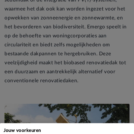
waarmee het dak ook kan worden ingezet voor het
opwekken van zonneenergie en zonnewarmte, en
het bevorderen van biodiversiteit. Emergo speelt in
op de behoefte van woningcorporaties aan
circulariteit en biedt zelfs mogelijkheden om
bestaande dakpannen te hergebruiken. Deze
veelzijdigheid maakt het biobased renovatiedak tot
een duurzaam en aantrekkelijk alternatief voor
conventionele renovatiedaken.
Jouw voorkeuren