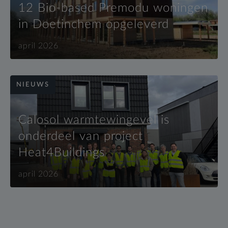
12 Bio-based Premodu woningen
in Doetinchem opgeleverd
april 2026
NIEUWS
Calosol warmtewingevel is
onderdeel van project
Heat4Buildings
april 2026