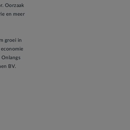
or. Oorzaak
rie en meer
m groei in
e economie
! Onlangs
men BV.