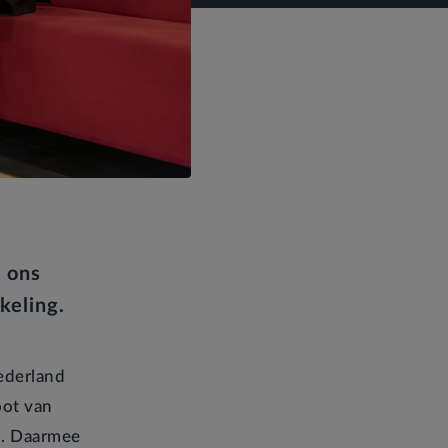
t ons
keling.
ederland
oot van
n. Daarmee