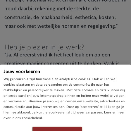
houd daarbij rekening met de sterkte, de
constructie, de maakbaarheid, esthetica, kosten,
maar ook met wettelijke normen en regelgeving.”
Heb je plezier in je werk?
“Ja. Allereerst vind ik het heel leuk om op een
creatieve manier concepten uit te denken. Vaak is
Jouw voorkeuren
een goede oplossing heel simpel! Door te
Wij gebruiken altijd functionele en analytische cookies. Ook willen we
onderzoeken wat de markt heeft te bieden en de
cookies plaatsen en data verzamelen om de communicatie naar jou
juiste leveranciers te selecteren, kom je in aanraking
makkelijker en persoonlijker te maken. Met deze cookies en data kunnen wij
en derde partijen jouw internetgedrag binnen en buiten onze website volgen
met veel verschillende mensen met uiteenlopende
en verzamelen. Hiermee passen wij en derden onze website, advertenties en
achtergronden. Dat maakt mijn werk erg
communicatie aan jouw interesses aan. Door op ‘accepteren’ te klikken ga je
hiermee akkoord. Je kunt je voorkeuren altijd weer aanpassen. Lees er meer
afwisselend. We werken ook veel samen met
over in ons cookiebeleid.
gespecialiseerde partijen. De passie van anderen is