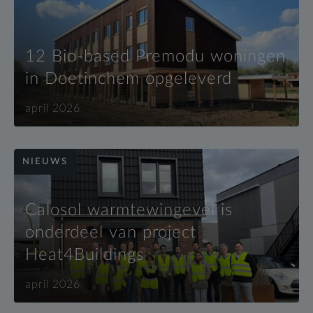
12 Bio-based Premodu woningen
in Doetinchem opgeleverd
april 2026
NIEUWS
Calosol warmtewingevel is
onderdeel van project
Heat4Buildings
april 2026