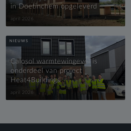
in Doetinchem opgeleverd
april 2026
NIEUWS
Calosol warmtewingevel is
onderdeel van project
Heat4Buildings
april 2026