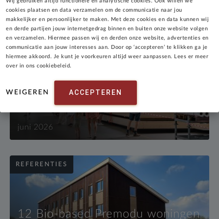
Wij gebruiken altijd functionele en analytische cookies. Ook willen we
cookies plaatsen en data verzamelen om de communicatie naar jou
makkelijker en persoonlijker te maken. Met deze cookies en data kunnen wij
en derde partijen jouw internetgedrag binnen en buiten onze website volgen
en verzamelen. Hiermee passen wij en derden onze website, advertenties en
NIEUWS
communicatie aan jouw interesses aan. Door op ‘accepteren’ te klikken ga je
hiermee akkoord. Je kunt je voorkeuren altijd weer aanpassen. Lees er meer
over in ons cookiebeleid.
Terugblik op de Dag van de
Houtbouw 2026 bij Emergo
ACCEPTEREN
WEIGEREN
Prefab
juni 2026
REFERENTIES
12 Bio-based Premodu woningen