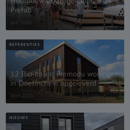
Houtbouw 2026 bij Emergo
Prefab
juni 2026
REFERENTIES
12 Bio-based Premodu woningen
in Doetinchem opgeleverd
april 2026
NIEUWS